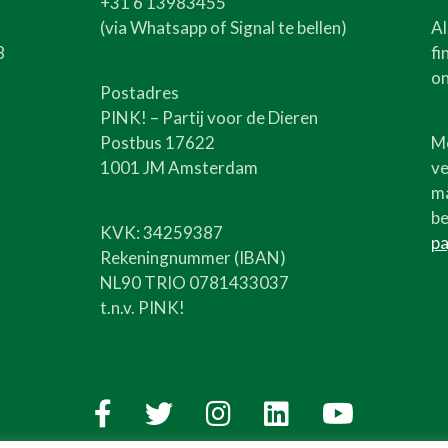
+31 6 13983455
(via Whatsapp of Signal te bellen)
Al
8
fi
on
Postadres
PINK! – Partij voor de Dieren
Postbus 17622
Me
1001 JM Amsterdam
ve
ma
be
KVK: 34259387
pa
Rekeningnummer (IBAN)
NL90 TRIO 0781433037
t.n.v. PINK!