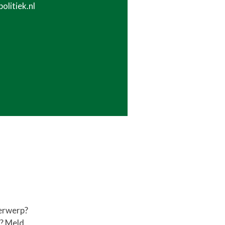
litiek.nl
derwerp?
g? Meld