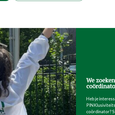
We zoeken
coördinato
Heb je interes
PINKlusiviteit
coördinator? S