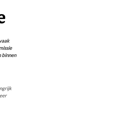
e
 vaak
missie
m binnen
ngrijk
meer