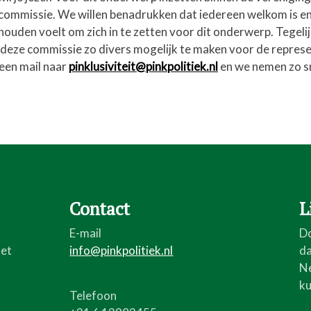
e commissie. We willen benadrukken dat iedereen welkom is e
uden voelt om zich in te zetten voor dit onderwerp. Tegelij
 deze commissie zo divers mogelijk te maken voor de represe
 een mail naar
pinklusiviteit@pinkpolitiek.nl
en we nemen zo s
Contact
L
E-mail
Do
Net
info@pinkpolitiek.nl
da
Ne
ku
Telefoon