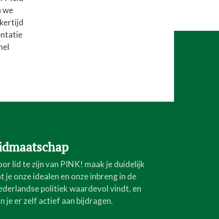
n we
kertijd
ntatie
nel
idmaatschap
or lid te zijn van PINK! maak je duidelijk
t je onze idealen en onze inbreng in de
derlandse politiek waardevol vindt, en
n je er zelf actief aan bijdragen.