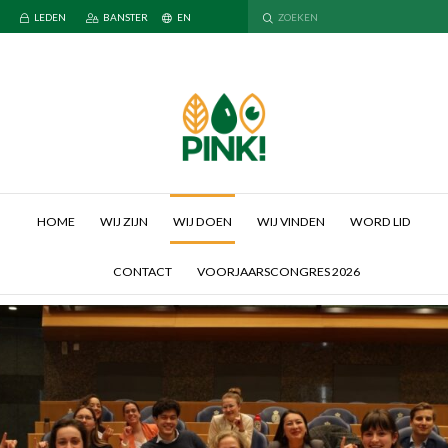
LEDEN
BANSTER
EN
HOME
WIJ ZIJN
WIJ DOEN
WIJ VINDEN
WORD LID
CONTACT
VOORJAARSCONGRES 2026