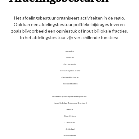
Het afdelingsbestuur organiseert activiteiten in de regio.
Ook kan een afdelingsbestuur politieke bijdrages leveren,
zoals bijvoorbeeld een opiniestuk of input bij lokale fracties.
In het afdelingsbestuur zijn verschillende functies:
– voorzitter
– Secretaris
– Penningmeester
– Bestuurslid pers & promo
– Bestuurslid activisme
– Bestuurslid politiek
Momenteel zijn de volgende afdelingen actief:
– Noord-Nederland (Friesland en Groningen)
– Utrecht
– Noord-Holland
– Zuid-holland
– Gelderland
– Noord-Brabant