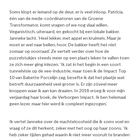
Soms klopt er iemand op de deur, er is veel inloop. Patricia,
één van de mede-coördinatoren van de Groene
Transformator, komt vragen of we nog vlaai willen.
Veganistisch, uiteraard, en gekocht bij een lokale bakker.
Janneke lacht. ‘Heel lekker, met appel en kruimels. Maar je
moet er wel naar bellen, hoor. De bakker heeft het niet
zomaar op voorraad.’ Ze vertelt verder over hoe de
puzzelstukjes steeds meer op een plaats leken te vallen toen
ze zich meer ging inlezen. ‘Ik zat in het begin in een soort
tunnelvisie op de vee-industrie, maar toen ik de Impact Top
10 van Babette Porcelijn zag, besefte ik dat het plaatje wat
betreft duurzaamheid veel groter is. Er zijn zóveel meer
knoppen waar ik aan kan draaien. In 2018 vroeg ik voor mijn
verjaardag haar boek, de Verborgen Impact. Ik ben helemaal
geen lezer, maar hier werd ik compleet ingezogen.’
Ik vertel Janneke over de machteloosheid die ik soms voel en
vraag of ze dit herkent, zeker met het oog op haar zoons. ‘Ik
heb zeker tijden gehad waarin ik niet meer vooruit te branden