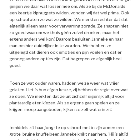
gingen we daar wat losser mee om. Als ze bij de McDonalds
een keertje kipnuggets wilden, vonden wij dat wel prima. Ook
op school aten ze wat ze wilden. We merkten echter dat dat
eigenlijk alleen maar voor verwarring zorgde. Ze snapten niet
zo goed waarom we thuis géén zuivel dronken, maar het
ergens anders wel kon.’ Daarom besluiten Janneke en haar
man om hier duidelijker in te worden. ‘We hebben ze
uitgelegd dat dieren ook emoties en pijn voelen en dat er
genoeg andere opties zijn. Dat begrepen ze eigenlijk heel
goed.
Toen ze wat ouder waren, hadden we ze weer wat vrijer
gelaten. Het is hun eigen keuze, zij hebben de regie over wat
ze doen. We merkten dat ze uit zichzelf eigenlijk altijd voor
plantaardig eten kiezen. Als ze ergens gaan spelen en ze
krijgen snoep aangeboden, kijken ze zelf wat erin zit.’
Inmiddels zit haar jongste op schoot met in zijn armen een
grote, bruine knuffelbeer. Janneke knikt naar hem. ‘Hij is altijd