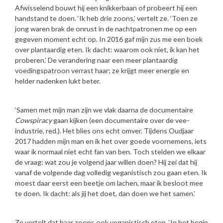
Afwisselend bouwt hij een knikkerbaan of probeert hij een
handstand te doen. ‘Ik heb drie zoons,’ vertelt ze. ‘Toen ze
jong waren brak de onrust in de nachtpatronen me op een
gegeven moment echt op. In 2016 gaf mijn zus me een boek
over plantaardig eten. Ik dacht: waarom ook niet, ik kan het
proberen.’ De verandering naar een meer plantaardig
voedingspatroon verrast haar; ze krijgt meer energie en
helder nadenken lukt beter.
‘Samen met mijn man zijn we vlak daarna de documentaire
Cowspiracy
gaan kijken (een documentaire over de vee-
industrie, red.). Het blies ons echt omver. Tijdens Oudjaar
2017 hadden mijn man en ik het over goede voornemens, iets
waar ik normaal niet echt fan van ben. Toch stelden we elkaar
de vraag: wat zou je volgend jaar willen doen? Hij zei dat hij
vanaf de volgende dag volledig veganistisch zou gaan eten. Ik
moest daar eerst een beetje om lachen, maar ik besloot mee
te doen. Ik dacht: als jij het doet, dan doen we het samen.’
Ze vertelt dat haar zoons ook veganistisch eten. ‘In het begin