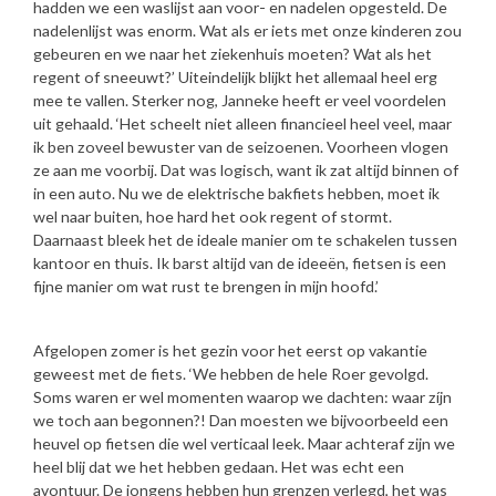
hadden we een waslijst aan voor- en nadelen opgesteld. De
nadelenlijst was enorm. Wat als er iets met onze kinderen zou
gebeuren en we naar het ziekenhuis moeten? Wat als het
regent of sneeuwt?’ Uiteindelijk blijkt het allemaal heel erg
mee te vallen. Sterker nog, Janneke heeft er veel voordelen
uit gehaald. ‘Het scheelt niet alleen financieel heel veel, maar
ik ben zoveel bewuster van de seizoenen. Voorheen vlogen
ze aan me voorbij. Dat was logisch, want ik zat altijd binnen of
in een auto. Nu we de elektrische bakfiets hebben, moet ik
wel naar buiten, hoe hard het ook regent of stormt.
Daarnaast bleek het de ideale manier om te schakelen tussen
kantoor en thuis. Ik barst altijd van de ideeën, fietsen is een
fijne manier om wat rust te brengen in mijn hoofd.’
Afgelopen zomer is het gezin voor het eerst op vakantie
geweest met de fiets. ‘We hebben de hele Roer gevolgd.
Soms waren er wel momenten waarop we dachten: waar zíjn
we toch aan begonnen?! Dan moesten we bijvoorbeeld een
heuvel op fietsen die wel verticaal leek. Maar achteraf zijn we
heel blij dat we het hebben gedaan. Het was echt een
avontuur. De jongens hebben hun grenzen verlegd, het was