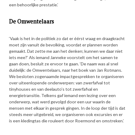
een behoorlijke prestatie.’
De Omwentelaars
‘Vaak is het in de politiek zo dat er éérst vraag en draagkracht
moet zijn vanuit de bevolking, voordat er plannen worden
gemaakt. Dat zette me aan het denken; kunnen we daar niet
iets mee?’ Als iemand Janneke voorstelt om het samen te
gaan doen, besluit ze ervoor te gaan. ‘De naam was al snel
duidelijk: de Omwentelaars, naar het boek van Jan Rotmans.
We besloten zogenaamde impactgesprekken te organiseren
over uiteenlopende onderwerpen: van zwerfafval tot
tinyhouses en van deelauto’s tot zwerfafval en
energietransitie. Telkens gaf iemand een lezing over een
onderwerp, wat werd gevolgd door een uur waarin de
mensen met elkaar in gesprek gingen. In de loop der tijd is dat
steeds meer uitgebreid, we organiseren ook excursies en er
is een kledingtas die rouleert door Roermond en omstreken.’