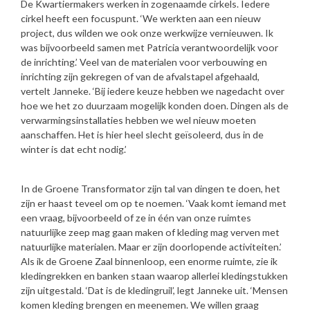
De Kwartiermakers werken in zogenaamde cirkels. Iedere
cirkel heeft een focuspunt. ‘We werkten aan een nieuw
project, dus wilden we ook onze werkwijze vernieuwen. Ik
was bijvoorbeeld samen met Patricia verantwoordelijk voor
de inrichting.’ Veel van de materialen voor verbouwing en
inrichting zijn gekregen of van de afvalstapel afgehaald,
vertelt Janneke. ‘Bij iedere keuze hebben we nagedacht over
hoe we het zo duurzaam mogelijk konden doen. Dingen als de
verwarmingsinstallaties hebben we wel nieuw moeten
aanschaffen. Het is hier heel slecht geïsoleerd, dus in de
winter is dat echt nodig.’
In de Groene Transformator zijn tal van dingen te doen, het
zijn er haast teveel om op te noemen. ‘Vaak komt iemand met
een vraag, bijvoorbeeld of ze in één van onze ruimtes
natuurlijke zeep mag gaan maken of kleding mag verven met
natuurlijke materialen. Maar er zijn doorlopende activiteiten.’
Als ik de Groene Zaal binnenloop, een enorme ruimte, zie ik
kledingrekken en banken staan waarop allerlei kledingstukken
zijn uitgestald. ‘Dat is de kledingruil’, legt Janneke uit. ‘Mensen
komen kleding brengen en meenemen. We willen graag