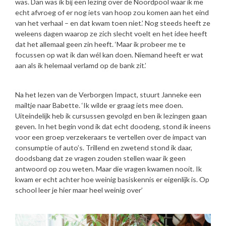
was. Dan was ik bij een lezing over de Noordpool waar ik me
echt afvroeg of er nog iets van hoop zou komen aan het eind
van het verhaal – en dat kwam toen niet.’ Nog steeds heeft ze
weleens dagen waarop ze zich slecht voelt en het idee heeft
dat het allemaal geen zin heeft. ‘Maar ik probeer me te
focussen op wat ik dan wél kan doen. Niemand heeft er wat
aan als ik helemaal verlamd op de bank zit.’
Na het lezen van de Verborgen Impact, stuurt Janneke een
mailtje naar Babette. ‘Ik wilde er graag iets mee doen.
Uiteindelijk heb ik cursussen gevolgd en ben ik lezingen gaan
geven. In het begin vond ik dat echt doodeng, stond ik ineens
voor een groep verzekeraars te vertellen over de impact van
consumptie of auto’s. Trillend en zwetend stond ik daar,
doodsbang dat ze vragen zouden stellen waar ik geen
antwoord op zou weten. Maar die vragen kwamen nooit. Ik
kwam er echt achter hoe weinig basiskennis er eigenlijk is. Op
school leer je hier maar heel weinig over’