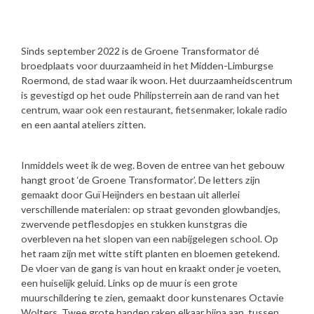
Sinds september 2022 is de Groene Transformator dé
broedplaats voor duurzaamheid in het Midden-Limburgse
Roermond, de stad waar ik woon. Het duurzaamheidscentrum
is gevestigd op het oude Philipsterrein aan de rand van het
centrum, waar ook een restaurant, fietsenmaker, lokale radio
en een aantal ateliers zitten.
Inmiddels weet ik de weg. Boven de entree van het gebouw
hangt groot ‘de Groene Transformator’. De letters zijn
gemaakt door Guï Heïjnders en bestaan uit allerlei
verschillende materialen: op straat gevonden glowbandjes,
zwervende petflesdopjes en stukken kunstgras die
overbleven na het slopen van een nabijgelegen school. Op
het raam zijn met witte stift planten en bloemen getekend.
De vloer van de gang is van hout en kraakt onder je voeten,
een huiselijk geluid. Links op de muur is een grote
muurschildering te zien, gemaakt door kunstenares Octavie
Wolters. Twee grote handen raken elkaar bijna aan, tussen