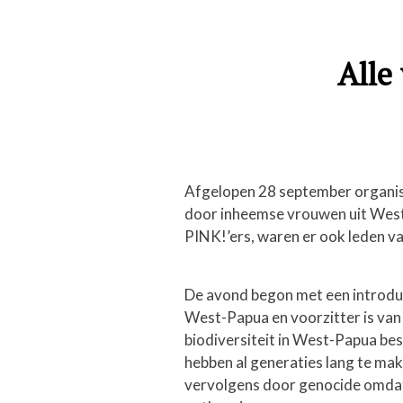
Alle
Afgelopen 28 september organise
door inheemse vrouwen uit West-
PINK!’ers, waren er ook leden va
De avond begon met een introduc
West-Papua en voorzitter is van 
biodiversiteit in West-Papua b
hebben al generaties lang te ma
vervolgens door genocide omdat