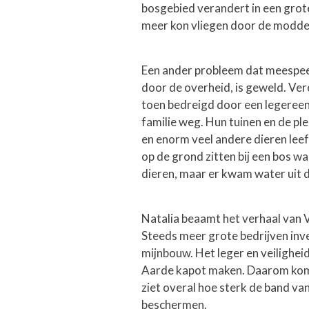
bosgebied verandert in een grot
meer kon vliegen door de modder 
Een ander probleem dat meespee
door de overheid, is geweld. Ve
toen bedreigd door een legereen
familie weg. Hun tuinen en de pl
en enorm veel andere dieren leefd
op de grond zitten bij een bos w
dieren, maar er kwam water uit de
Natalia beaamt het verhaal van 
Steeds meer grote bedrijven inv
mijnbouw. Het leger en veilighei
Aarde kapot maken. Daarom komt
ziet overal hoe sterk de band van
beschermen.