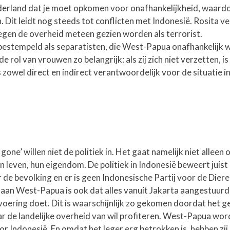
derland dat je moet opkomen voor onafhankelijkheid, waard
 Dit leidt nog steeds tot conflicten met Indonesië. Rosita v
egen de overheid meteen gezien worden als terrorist.
stempeld als separatisten, die West-Papua onafhankelijk w
rol van vrouwen zo belangrijk: als zij zich niet verzetten, is 
 zowel direct en indirect verantwoordelijk voor de situatie i
gone’ willen niet de politiek in. Het gaat namelijk niet alleen
un leven, hun eigendom. De politiek in Indonesië beweert juist
 de bevolking en er is geen Indonesische Partij voor de Dier
e aan West-Papua is ook dat alles vanuit Jakarta aangestuur
itvoering doet. Dit is waarschijnlijk zo gekomen doordat het g
aar de landelijke overheid van wil profiteren. West-Papua wor
or Indonesië. En omdat het leger erg betrokken is, hebben zij