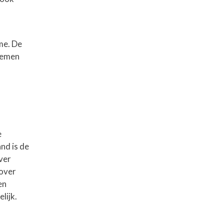
me. De
lnemen
e
nd is de
ver
 over
en
lijk.