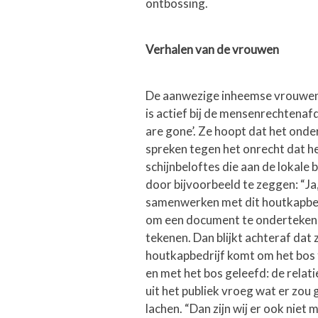
ontbossing.
Verhalen van de vrouwen
De aanwezige inheemse vrouwen 
is actief bij de mensenrechtenafd
are gone’. Ze hoopt dat het ond
spreken tegen het onrecht dat h
schijnbeloftes die aan de lokale 
door bijvoorbeeld te zeggen: “Ja,
samenwerken met dit houtkapbed
om een document te ondertekenen
tekenen. Dan blijkt achteraf da
houtkapbedrijf komt om het bos te
en met het bos geleefd: de relat
uit het publiek vroeg wat er zo
lachen. “Dan zijn wij er ook ni