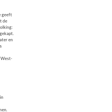
e geeft
t de
olking:
 gekapt.
water en
s
n West-
in
men.