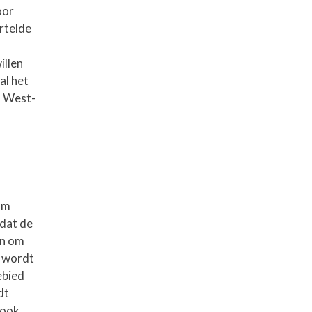
oor
ertelde
illen
al het
n West-
 om
 dat de
en om
d wordt
ebied
dt
 ook