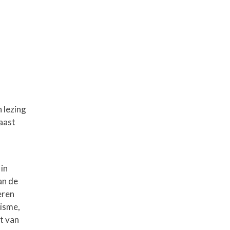
 lezing
aast
in
an de
eren
lisme,
t van