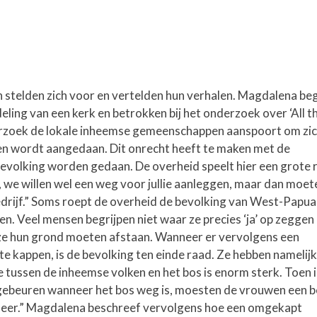
stelden zich voor en vertelden hun verhalen. Magdalena be
eling van een kerk en betrokken bij het onderzoek over ‘All t
erzoek de lokale inheemse gemeenschappen aanspoort om zich
en wordt aangedaan. Dit onrecht heeft te maken met de
bevolking worden gedaan. De overheid speelt hier een grote ro
 we willen wel een weg voor jullie aanleggen, maar dan moeten
rijf.” Soms roept de overheid de bevolking van West-Papua 
. Veel mensen begrijpen niet waar ze precies ‘ja’ op zeggen
t ze hun grond moeten afstaan. Wanneer er vervolgens een
 kappen, is de bevolking ten einde raad. Ze hebben namelijk a
ie tussen de inheemse volken en het bos is enorm sterk. Toen
u gebeuren wanneer het bos weg is, moesten de vrouwen een b
et meer.” Magdalena beschreef vervolgens hoe een omgekapt