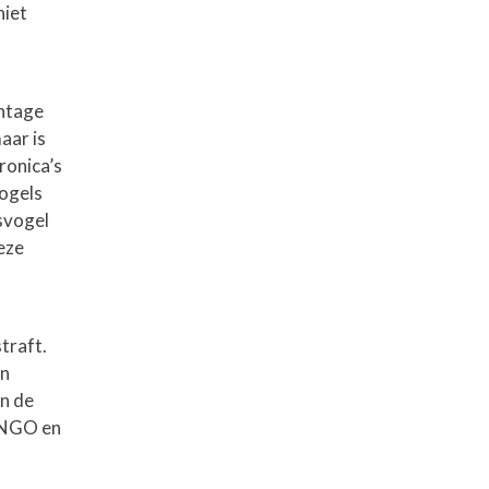
niet
antage
aar is
ronica’s
vogels
isvogel
eze
traft.
en
an de
n NGO en