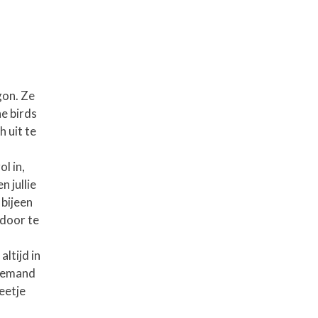
gon. Ze
he birds
 uit te
l in,
 jullie
bijeen
 door te
ltijd in
 iemand
eetje