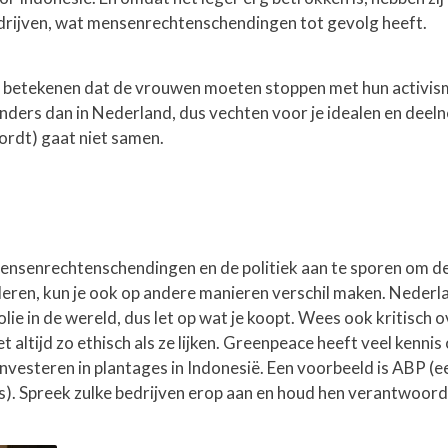
edrijven, wat mensenrechtenschendingen tot gevolg heeft.
n betekenen dat de vrouwen moeten stoppen met hun activis
 anders dan in Nederland, dus vechten voor je idealen en dee
wordt) gaat niet samen.
 mensenrechtenschendingen en de politiek aan te sporen om d
eren, kun je ook op andere manieren verschil maken. Nederla
e in de wereld, dus let op wat je koopt. Wees ook kritisch o
t altijd zo ethisch als ze lijken. Greenpeace heeft veel kennis
nvesteren in plantages in Indonesië. Een voorbeeld is ABP (e
. Spreek zulke bedrijven erop aan en houd hen verantwoorde