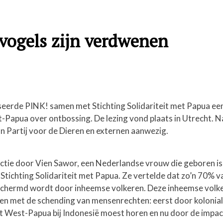
 vogels zijn verdwenen
erde PINK! samen met Stichting Solidariteit met Papua een
Papua over ontbossing. De lezing vond plaats in Utrecht. N
n Partij voor de Dieren en externen aanwezig.
tie door Vien Sawor, een Nederlandse vrouw die geboren is 
Stichting Solidariteit met Papua. Ze vertelde dat zo’n 70% v
eschermd wordt door inheemse volkeren. Deze inheemse volk
ken met de schending van mensenrechten: eerst door kolonia
 West-Papua bij Indonesië moest horen en nu door de impac