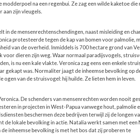
e modderpoel na een regenbui. Ze zag een wilde kaketoe die 
aan zijn vleugels.
lt in de mensenrechtenschendingen, naast misleiding en ch
ronica protesteerde tegen de kap van bomen voor palmolie, m
heid van de overheid. Inmiddels is 700 hectare grond van Ve
ek voor dieren zijn weg. Waar normaal paradijsvogels, struis
en, is nu een kale vlakte. Veronica zag eens een enkele stru
aar gekapt was. Normaliter jaagt de inheemse bevolking op d
 ogen van de struisvogel: hij huilde. Ze lieten hem in leven.
Veronica. De schenders van mensenrechten worden nooit ges
esteren in projecten in West-Papua vanwege hout, palmolie 
dsdiensten beschermen deze bedrijven terwijl zij de longen v
 de lokale bevolking in actie. Natalia werkt samen met ee
 de inheemse bevolking is met het bos dat zij proberen te