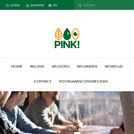
LEDEN
BANSTER
EN
HOME
WIJ ZIJN
WIJ DOEN
WIJ VINDEN
WORD LID
CONTACT
VOORJAARSCONGRES 2026