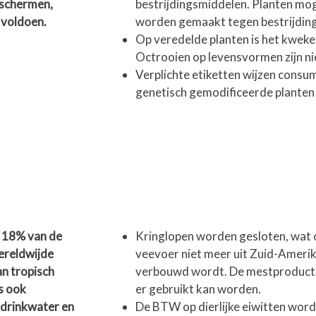
beschermen,
bestrijdingsmiddelen. Planten mog
 voldoen.
worden gemaakt tegen bestrijdin
Op veredelde planten is het kweke
Octrooien op levensvormen zijn ni
Verplichte etiketten wijzen cons
genetisch gemodificeerde planten 
r 18% van de
Kringlopen worden gesloten, wat 
ereldwijde
veevoer niet meer uit Zuid-Ameri
an tropisch
verbouwd wordt. De mestproduct
s ook
er gebruikt kan worden.
n drinkwater en
De BTW op dierlijke eiwitten wor