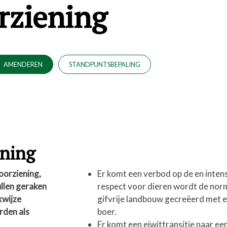
rziening
AMENDEREN
STANDPUNTSBEPALING
ening
oorziening,
Er komt een verbod op de en inten
ullen geraken
respect voor dieren wordt de norm
kwijze
gifvrije landbouw gecreëerd met e
rden als
boer.
Er komt een eiwittransitie naar ee