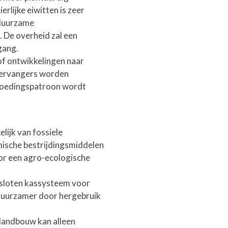
rlijke eiwitten is zeer
 duurzame
 De overheid zal een
gang.
of ontwikkelingen naar
svervangers worden
 voedingspatroon wordt
ijk van fossiele
ische bestrijdingsmiddelen
or een agro-ecologische
esloten kassysteem voor
duurzamer door hergebruik
 landbouw kan alleen