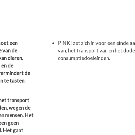
moet een
PINK! zet zich in voor een einde a
e van de
van, het transport van en het dod
an dieren.
consumptiedoeleinden.
 en de
 vermindert de
n te tasten.
het transport
den, wegen de
van mensen. Het
bben geen
l. Het gaat