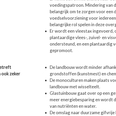
voedingspatroon. Mindering van die
belangrijk om te zorgen voor een
voedselvoorziening voor iedereen.
belangrijke rol spelen in deze over
Er wordt een vleestax ingevoerd, 
plantaardige vlees-, zuivel- en vi
ondersteund, en een plantaardig
gepromoot.
etreft
De landbouw wordt minder afhankel
 ook zeker
grondstoffen (kunstmest) en chem
De monoculturen maken plaats vo
landbouw met wisselteelt.
Glastuinbouw gaat over op een g
meer energiebesparing en wordt 
van nutriënten en water.
De omslag naar duurzame gifvrije