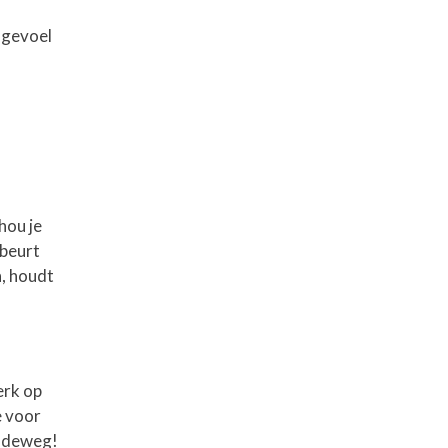
dsgevoel
hou je
ebeurt
, houdt
erk op
e voor
aandeweg!