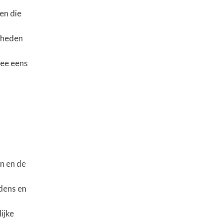
en die
jkheden
mee eens
n en de
jdens en
ijke