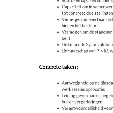
hoofd- en bijzaken kunnen 
Capaciteit om in samenwerk
tot concrete doelstellingen 
Vermogen om een team te le
binnen het bestuur;
Vermogen om de standpunte
bent;
De komende 2 jaar voldoende
Lidmaatschap van PINK!, wo
Concrete taken:
Aanwezigheid op de dinsda
werksessies op locatie;
Leiding geven aan en begele
buiten vergaderingen;
Verantwoordelijkheid voor 