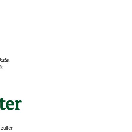
kste.
s.
ter
 zullen