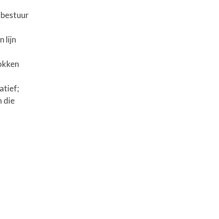
 bestuur
 lijn
rokken
atief;
 die