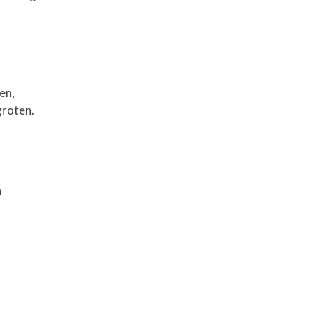
en,
groten.
n