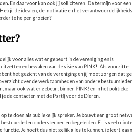
en. En daarvoor kan ook jij solliciteren! De termijn voor een
r. Heb jij de idealen, de motivatie en het verantwoordelijkhei
rder te helpen groeien?
tter?
lijk voor alles wat er gebeurt in de vereniging en is
itzetten en bewaken van de visie van PINK!. Als voorzitter 
bent het gezicht van de vereniging en jij moet zorgen dat g
 overzicht over de werkzaamheden van andere bestuursleden
en, maar ook wat er gebeurt binnen PINK! en in het politieke
je de contacten met de Partij voor de Dieren.
 op te doen als publiekelijk spreker. Je bouwt een groot netw
 bestuursleden ondersteunen en begeleiden. Er is veel ruimt
de functie. Je hoeft dus niet gelijk alles te kunnen, je leert g