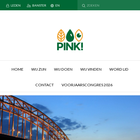
LEDEN
BANSTER
EN
HOME
WIJ ZIJN
WIJ DOEN
WIJ VINDEN
WORD LID
CONTACT
VOORJAARSCONGRES 2026