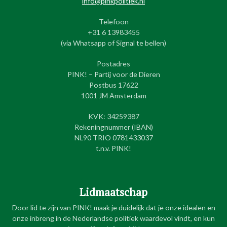
info@pinkpolitiek.nl
Telefoon
+31 6 13983455
(via Whatsapp of Signal te bellen)
Postadres
PINK! – Partij voor de Dieren
Postbus 17622
1001 JM Amsterdam
KVK: 34259387
Rekeningnummer (IBAN)
NL90 TRIO 0781433037
t.n.v. PINK!
Lidmaatschap
Door lid te zijn van PINK! maak je duidelijk dat je onze idealen en
onze inbreng in de Nederlandse politiek waardevol vindt, en kun