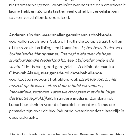
niet zomaar vergeten, vooral niet wanneer ze een emotionele
lading hebben. Zo ontstaat er veel ophef bij vergelijkingen
tussen verschillende soort leed.
Anderen zijn dan weer sneller geraakt van schokkende
voorvallen zoals een ‘Cube of Truth’ die ze op straat treffen
of films zoals Earthlings en Dominion.
Ja, het betreft hier wel
buitenlandse filmopnames. Dat zegt niets over de hoge
standaarden die Nederland hanteert bij onder andere de
slacht.
“Het is hier goed geregeld” – Zo klinkt de mantra.
Oftewel: Als wij, niet genadevol deze bak ellende
voortzetten gebeurt het elders wel.
Laten we vooral niet
onszelf op de kaart zetten door middel van andere,
innovatieve, sectoren. Laten we doorgaan met de huidige
destructieve praktijken.
In andere media is ‘Zondag met
Lubach’ te danken voor de inmiddels meerdere items die
gemaakt zijn over de bio-industrie, waardoor deze landelijk in
opspraak raakt.
Tja, het is toch echt een kwestie van
#samen.
Samenwerking