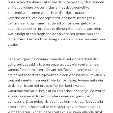
onze schoolkantines. Laten we dan ook voet bij stuk houden
en het volledige proces inclusief het daadwerkelijke
kostenplaatje tonen wat achter dierlijke producten
verscholen zit. Van conceptie tot ons bord, kledingstuk,
parfum: Een organisme met de wil om te leven gefokt om
puur als subject en product te dienen. Een traject van lijden
wat eindigt in een tragische dood voor het gemak van een
consument. De hele lijdensweg voor slechts een moment van
plezier.
In de voorgaande column noemde ik het onderscheid dat
cultureel bepaald is tussen onze trouwe viervoeter en een
varken. Een extra sterretje van het ‘Beter Leven’ keurmerk
breidt het resort van bijvoorbeeld een vleesvarken uit van 0,8
vierkante meter naar één(!) vierkante meter. Ademruimte die
te danken is aan het grote offer ten koste van de
winstmaximalisatie. Petje af en een schouderklopje. Zo wordt
er gesuggereerd dat exploitatie samen kan gaan met
compassie. Daar geloof ik niet in. Je kunt niet een beetje pijn
doen zodat je zonder al te veel schuldgevoel van het vlees
kunt genieten. Binnen deze context is er geen ‘ellende-light’.