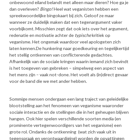
onbewoond eiland belandt met alleen maar dieren? Hoe ga je
dan overleven?
Bingo!
Heel wat veganisten hebben een
spreekwoordelijke bingokaart bij zich. Geloof ze maar
wanneer ze duidelijk maken dat een tegenargument vaker
voorbijkomt. Misschien zegt dat ook iets over het argument,
redenatie en motivatie achter de
typische
kritiek op
veganisme. Het ongemak waardoor veel apologeten zich
laten kennen.​De hunkering naar goedkeuring en tegelijkertijd
het stellig ontkennen van conflicterende gedachtes.
Afhankelijk van de sociale kringen waarin iemand zich bevindt
is het toegeven van gebreken – simpelweg een aspect van
het mens zijn – vaak not-done. Het voelt als (in)direct gevaar
voor de band die we met ander hebben.
Sommige mensen ondergaan een lang traject van geleidelijke
blootstelling aan het fenomeen van veganisme waaronder
sociale interactie en de stellingen die in het geheugen blijven
hangen. Ook hier spelen verschillende soorten media (en
prominente vertegenwoordigers van het veganisme) een
grote rol. Ondanks de ontkenning (wat zich vaak uit in
tegenspraak en verontwaardiging) worden de opvattingen