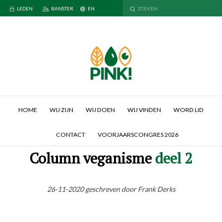
LEDEN
BANSTER
EN
HOME
WIJ ZIJN
WIJ DOEN
WIJ VINDEN
WORD LID
CONTACT
VOORJAARSCONGRES 2026
Column veganisme
deel 2
26-11-2020 geschreven door Frank Derks