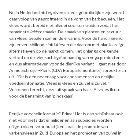
Nu in Nederland hittegolven steeds gebruikelijker zijn wordt
daar volop van geprofiteerd in de vorm van barbecueën. Het
vlees wordt bereid met allerlei soorten kruiden zodat het
tenminste
lekker
smaakt. De smaak van planten en textuur
van vlees bepalen samen de ervaring. Voor de hand liggend
zijn er verschillende initiatieven die daarom met plantaardige
alternatieven op de markt komen. Het onlangs dreigende
verbod op de ‘vleesachtige’ benaming van vega producten –
en dus alternatieven voor de dierlijke variant – gaat niet door.
Annie Schreijer-Pierik (CDA Europarlementariër) spreekt zich
uit: “Dit is een nederlaag voor consumenten en eerlijke
voedselinformatie. Vlees is vlees en zuivel is zuivel. ”
Volkomen terecht, deze uitspraak van haar. Al vrees ik nu
voor de benaming van ‘pindakaas’.
Eerlijke voedselinformatie? Prima! Het is dan schijnbaar ook
niet voor niets dat er miljoenen aan subsidies worden
uitgetrokken voor praktijken zoals de promotie van
varkensvlees in Zuid-Europa en het promoten van zuivel in