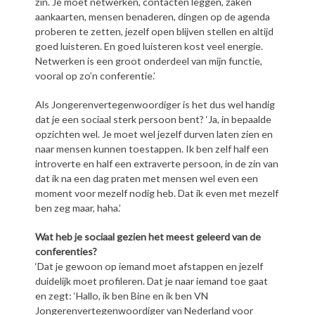
zin. Je moet netwerken, contacten leggen, zaken
aankaarten, mensen benaderen, dingen op de agenda
proberen te zetten, jezelf open blijven stellen en altijd
goed luisteren. En goed luisteren kost veel energie.
Netwerken is een groot onderdeel van mijn functie,
vooral op zo’n conferentie.’
Als Jongerenvertegenwoordiger is het dus wel handig
dat je een sociaal sterk persoon bent? ‘Ja, in bepaalde
opzichten wel. Je moet wel jezelf durven laten zien en
naar mensen kunnen toestappen. Ik ben zelf half een
introverte en half een extraverte persoon, in de zin van
dat ik na een dag praten met mensen wel even een
moment voor mezelf nodig heb. Dat ik even met mezelf
ben zeg maar, haha.’
Wat heb je sociaal gezien het meest geleerd van de
conferenties?
‘Dat je gewoon op iemand moet afstappen en jezelf
duidelijk moet profileren. Dat je naar iemand toe gaat
en zegt: ‘Hallo, ik ben Bine en ik ben VN
Jongerenvertegenwoordiger van Nederland voor