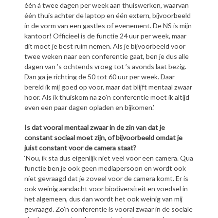
één á twee dagen per week aan thuiswerken, waarvan
één thuis achter de laptop en één extern, bijvoorbeeld
in de vorm van een gastles of evenement. De NS is mijn
kantoor! Officieel is de functie 24 uur per week, maar
dit moet je best ruim nemen. Als je bijvoorbeeld voor
twee weken naar een conferentie gaat, ben je dus alle
dagen van ’s ochtends vroeg tot ’s avonds laat bezig.
Dan ga je richting de 50 tot 60 uur per week. Daar
bereid ik mij goed op voor, maar dat blijft mentaal zwaar
hoor. Als ik thuiskom na zo’n conferentie moet ik altijd
even een paar dagen opladen en bijkomen.’
Is dat vooral mentaal zwaar in de zin van dat je
constant sociaal moet zijn, of bijvoorbeeld omdat je
juist constant voor de camera staat?
‘Nou, ik sta dus eigenlijk niet veel voor een camera. Qua
functie ben je ook geen mediapersoon en wordt ook
niet gevraagd dat je zoveel voor de camera komt. Er is
ook weinig aandacht voor biodiversiteit en voedsel in
het algemeen, dus dan wordt het ook weinig van mij
gevraagd. Zo’n conferentie is vooral zwaar in de sociale