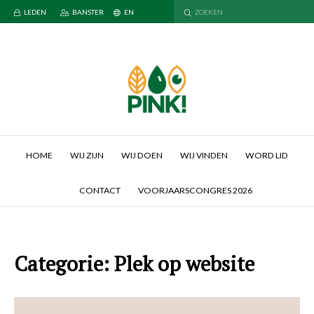
LEDEN
BANSTER
EN
HOME
WIJ ZIJN
WIJ DOEN
WIJ VINDEN
WORD LID
CONTACT
VOORJAARSCONGRES 2026
Categorie:
Plek op website