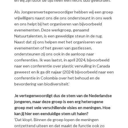
en wij zijn door de tijd heen een hecht duo geworden.
Als Jongerenvertegenwoordiger hebben wij een groep
vrijwilligers naast ons die ons ondersteunt in ons werk
en ons helpt bij het organiseren van bijvoorbeeld
evenementen. Deze werkgroep, genaamd
Natuurtalenten, is een geweldige steun in de rug.
Naast dat zij ons helpen met het organiseren van
evenementen of het geven van gastlessen,
ondersteunen zij ons ook in de aanloop naar
conferenties. Ik was laatst, in april 2024, bijvoorbeeld
naar een conferentie over plastic vervuiling in Canada
geweest en ik ga dit najaar (2024) bijvoorbeeld naar een
conferentie in Colombia over het behoud en de
bevordering van biodiversiteit.’
Je vertegenwoordigt dus de stem van de Nederlandse
jongeren, maar deze groep is een erg heterogene
groep met vele verschillende visies en meningen. Hoe
kan jij hier een eenduidige stem uit halen?
‘Dat klopt. Binnen de groep lopen de meningen
ontzettend uiteen en dat maakt de functie ook zo