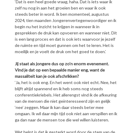
‘Dat is een heel goede vraag, haha. Dat is iets waar ik
zelf nu nog in aan het groeien ben en waar ik ook
steeds beter in word. Ik ben momenteel, augustus
2024, tien maanden Jongerenvertegenwoordiger en ik
begin nu het inzicht te krijgen in wanneer ik in
gesprekken de druk kan opvoeren en wanneer niet. Dit
is een lang proces en dat is ook iets waarvoor je jezelf
de ruimte en tijd moet gunnen om het te leren. Het is
moeilijk en je voelt de druk om het goed te doen.’
Jij staat als jongere dus op zo’n enorm evenement.
Vind je dat op een bepaalde manier eng, want de
massaliteit kan je ook afschrikken?
‘Ja, het is ook eng. En het went ook niet echt. Nee, het
blijft altijd spannend en ik heb soms nog steeds
conferentiekriebels. Het allerengst vind ik de afkeuring
van de mensen die niet geïnteresseerd zijn en gelijk
‘nee’ zeggen. Maar ik kan daar steeds beter mee
omgaan. Ik wil daar mijn tijd ook niet aan verspillen en ik
ga dan naar de mensen toe die wel willen luisteren.
Wat helpt is dat ik gesterkt word door de stem van de