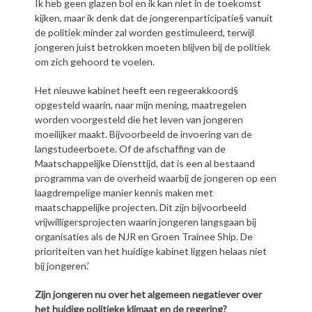
Ik heb geen glazen bol en ik kan niet in de toekomst
kijken, maar ik denk dat de jongerenparticipatie§ vanuit
de politiek minder zal worden gestimuleerd, terwijl
jongeren juist betrokken moeten blijven bij de politiek
om zich gehoord te voelen.
Het nieuwe kabinet heeft een regeerakkoord§
opgesteld waarin, naar mijn mening, maatregelen
worden voorgesteld die het leven van jongeren
moeilijker maakt. Bijvoorbeeld de invoering van de
langstudeerboete. Of de afschaffing van de
Maatschappelijke Diensttijd, dat is een al bestaand
programma van de overheid waarbij de jongeren op een
laagdrempelige manier kennis maken met
maatschappelijke projecten. Dit zijn bijvoorbeeld
vrijwilligersprojecten waarin jongeren langsgaan bij
organisaties als de NJR en Groen Trainee Ship. De
prioriteiten van het huidige kabinet liggen helaas niet
bij jongeren.’
Zijn jongeren nu over het algemeen negatiever over
het huidige politieke klimaat en de regering?