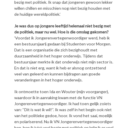
bezig met politiek. Ik snap dat jongeren gewoon lekker
willen chillen en misschien nog niet bezig houden met
de huidige wereldpolitiek.’
Je was dus op jongere leeftijd helemaal niet bezig met
de politiek, maar nu wel. Hoe is die omslag gekomen?
‘Voordat ik Jongerenvertegenwoordiger werd, heb ik
een bestuursjaar§ gedaan bij Studenten voor Morgen.
Dat is een organisatie die zich bezighoudt met
duurzaamheid in het hoger onderwijs. Tijdens dat
bestuursjaar merkte ik dat onderwijs niet mijn sector is.
En dat is niet erg, want ik heb er alsnog ontzettend
veel van geleerd en kunnen bijdragen aan goede
veranderingen in het hoger onderwijs.
Ik ontmoette toen Ida en Wouter (mijn voorganger),
waardoor ik in aanraking kwam met de functie VN
Jongerenvertegenwoordiger. Ik had toen gelijk zoiets
van: ‘‘Dit is wat ik wil!’’. Ik was zelf in het begin ook niet
van het politieke gedoe, hoor. Ik vond het saai, moeilijk
en polariserend. Nu ik VN Jongerenvertegenwoordiger
ben, ben ik juist veel bezig met politiek en krijg ik er veel