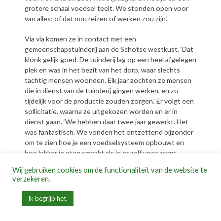
grotere schaal voedsel teelt. We stonden open voor
van alles; of dat nou reizen of werken zou zijn.’
Via via komen ze in contact met een
gemeenschapstuinderij aan de Schotse westkust. ‘Dat
klonk gelijk goed. De tuinderij lag op een heel afgelegen
plek en was in het bezit van het dorp, waar slechts
tachtig mensen woonden. Elk jaar zochten ze mensen
die in dienst van de tuinderij gingen werken, en zo
tijdelijk voor de productie zouden zorgen.’ Er volgt een
sollicitatie, waarna ze uitgekozen worden en er in
dienst gaan. ‘We hebben daar twee jaar gewerkt. Het
was fantastisch. We vonden het ontzettend bijzonder
om te zien hoe je een voedselsysteem opbouwt en
hoe lekker je eten smaakt als je er zelf voor zorgt.
Steeds vaker vroegen we ons af: dit kan in Nederland
Wij gebruiken cookies om de functionaliteit van de website te
toch ook?’
verzekeren.
Infrastructuur van groenten
Ik begrijp het.
En zo geschiedde: deze tuinderij is het resultaat van