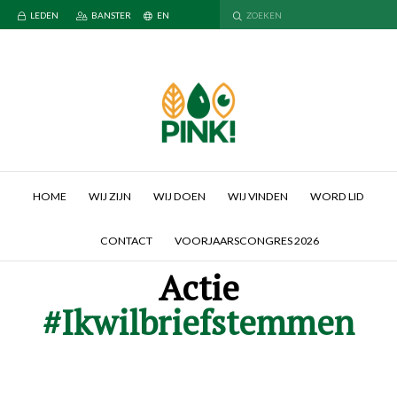
LEDEN
BANSTER
EN
HOME
WIJ ZIJN
WIJ DOEN
WIJ VINDEN
WORD LID
CONTACT
VOORJAARSCONGRES 2026
Actie
#Ikwilbriefstemmen